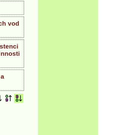
ích vod
stenci
innosti
 a