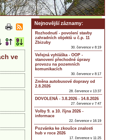
Nejnovější záznamy
Rozhodnutí - povolení stavby
zahradních objektů u č.p. 11
Zbizuby
30. července v 8:19
Veřejná vyhláška - OOP -
ách ve
stanovení přechodné úpravy
provozu na pozemních
komunikacích
30. července v 8:17
Změna autobusové dopravy od
2.8.2026
28. července v 13:37
DOVOLENÁ - 3.8.2026 - 14.8.2026
27. července v 7:47
Volby 9. a 10. října 2026 -
informace
22. července v 16:19
Pozvánka ke zkoušce znalosti
hub v roce 2026
17. července v 11:25