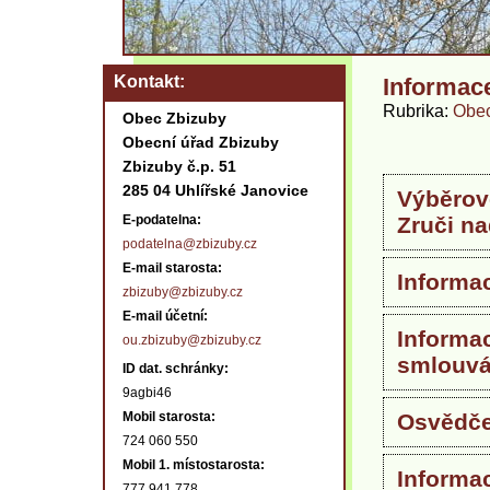
Kontakt
Informac
Rubrika
Obec
Obec Zbizuby
Obecní úřad Zbizuby
Zbizuby č.p. 51
285 04 Uhlířské Janovice
Výběrové
E-podatelna:
Zruči n
podatelna@zbizuby.cz
E-mail starosta:
Informac
zbizuby@zbizuby.cz
E-mail účetní:
Informa
ou.zbizuby@zbizuby.cz
smlouv
ID dat. schránky:
9agbi46
Mobil starosta:
Osvědče
724 060 550
Mobil 1. místostarosta:
Informa
777 941 778