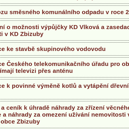
ozu směsného komunálního odpadu v roce 
í o možnosti výpůjčky KD Vlková a zasedac
ti v KD Zbizuby
ce ke stavbě skupinového vodovodu
ce Českého telekomunikačního úřadu pro ob
jímají televizi přes anténu
ce k povinné výměně kotlů a vytápění dřevní
 a ceník k úhradě náhrady za zřízení věcnéh
 a náhrady za omezení užívání nemovitosti 
 obce Zbizuby