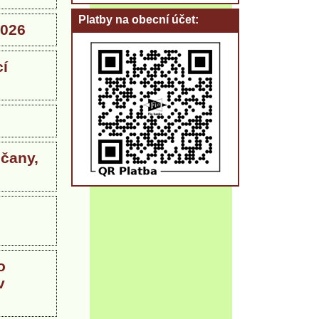
Platby na obecní účet
2026
í
čany,
o
v