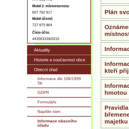
Mobil 2. místostarosta:
Plán sv
607 782 917
Mobil účetní:
727 975 964
Oznámen
Číslo účtu:
místnos
443563339/2010
Informa
Aktuality
Historie a současnost obce
Informa
Obecní úřad
kteří při
Informace dle 106/1999
Sb.
Informa
hmotou
GDPR
Formuláře
Pravidla
Napište nám
břemene
majetku
Informace obecního
úřadu