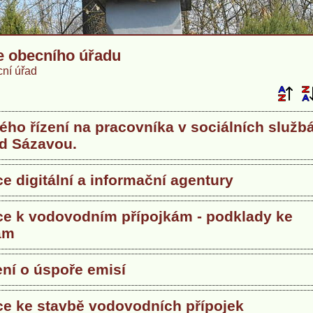
e obecního úřadu
ní úřad
ho řízení na pracovníka v sociálních služb
ad Sázavou.
e digitální a informační agentury
ce k vodovodním přípojkám - podklady ke
ám
ní o úspoře emisí
ce ke stavbě vodovodních přípojek