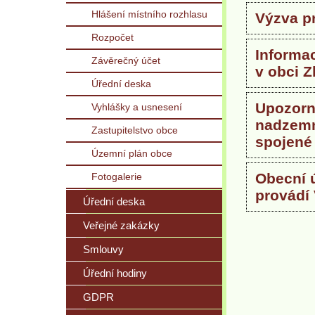
Hlášení místního rozhlasu
Výzva pr
Rozpočet
Informa
Závěrečný účet
v obci 
Úřední deska
Upozorně
Vyhlášky a usnesení
nadzemn
Zastupitelstvo obce
spojené
Územní plán obce
Obecní 
Fotogalerie
provádí
Úřední deska
Veřejné zakázky
Smlouvy
Úřední hodiny
GDPR