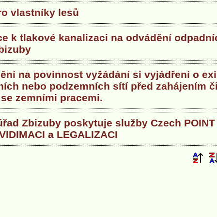
o vlastníky lesů
ce k tlakové kanalizaci na odvádění odpadn
Zbizuby
ní na povinnost vyžádání si vyjádření o exi
ích nebo podzemních sítí před zahájením č
 se zemními pracemi.
úřad Zbizuby poskytuje služby Czech POINT
 VIDIMACI a LEGALIZACI