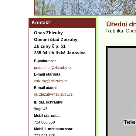
Kontakt
Úřední dn
Rubrika
Obec
Obec Zbizuby
Obecní úřad Zbizuby
Zbizuby č.p. 51
285 04 Uhlířské Janovice
E-podatelna:
podatelna@zbizuby.cz
E-mail starosta:
zbizuby@zbizuby.cz
E-mail účetní:
ou.zbizuby@zbizuby.cz
ID dat. schránky:
9agbi46
Mobil starosta:
Tele
724 060 550
Mobil 1. místostarosta:
777 941 778