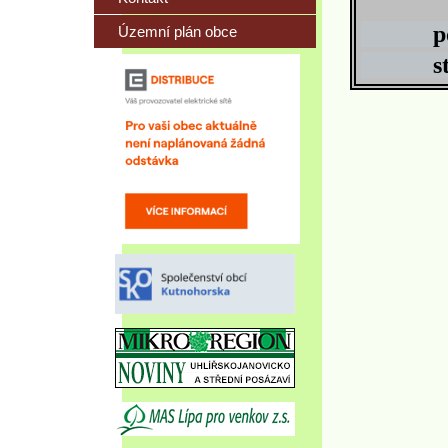
pondě
Územní plán obce
střed