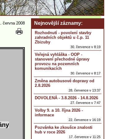
Nejnovější záznamy
. června 2008
Rozhodnutí - povolení stavby
zahradních objektů u č.p. 11
Zbizuby
30. července v 8:19
Veřejná vyhláška - OOP -
stanovení přechodné úpravy
provozu na pozemních
komunikacích
30. července v 8:17
Změna autobusové dopravy od
2.8.2026
28. července v 13:37
DOVOLENÁ - 3.8.2026 - 14.8.2026
27. července v 7:47
Volby 9. a 10. října 2026 -
informace
22. července v 16:19
ány
Pozvánka ke zkoušce znalosti
hub v roce 2026
17. července v 11:25