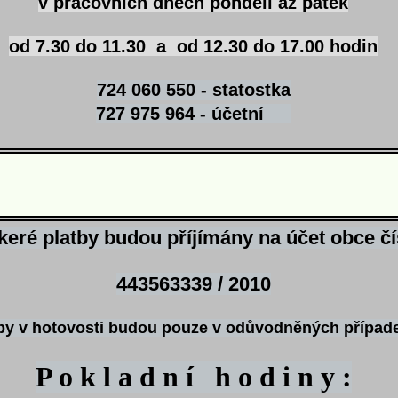
v pracovních dnech pondělí až pátek
od 7.30 do 11.30 a od 12.30 do 17.00 hodin
724 060 550 - statostka
727 975 964 - účetní
keré platby budou příjímány na účet obce čí
443563339 / 2010
by v hotovosti budou pouze v odůvodněných případ
P o k l a d n í h o d i n y :