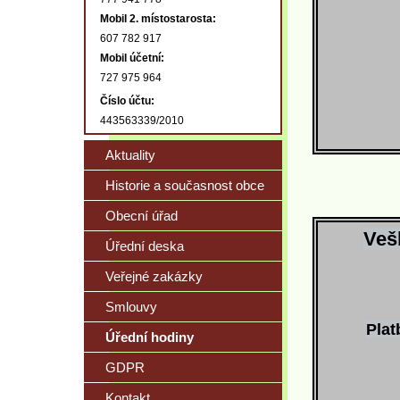
Mobil 2. místostarosta:
607 782 917
Mobil účetní:
727 975 964
Číslo účtu:
443563339/2010
Aktuality
Historie a současnost obce
Obecní úřad
Veš
Úřední deska
Veřejné zakázky
Smlouvy
Plat
Úřední hodiny
GDPR
Kontakt