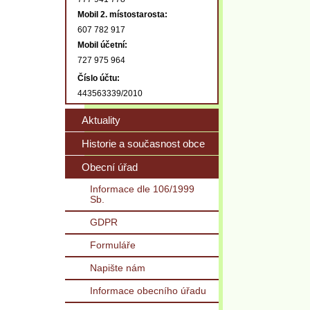
Mobil 2. místostarosta:
607 782 917
Mobil účetní:
727 975 964
Číslo účtu:
443563339/2010
Aktuality
Historie a současnost obce
Obecní úřad
Informace dle 106/1999
Sb.
GDPR
Formuláře
Napište nám
Informace obecního úřadu