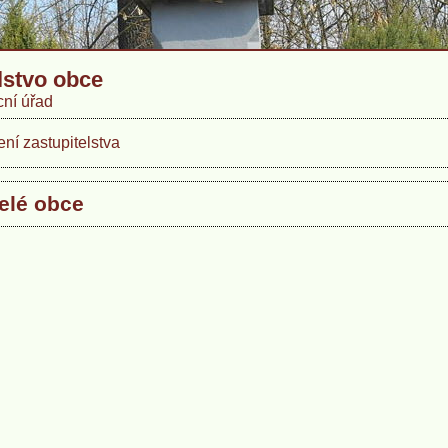
lstvo obce
ní úřad
ní zastupitelstva
elé obce