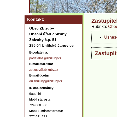
Kontakt
Zastupite
Rubrika
Obec
Obec Zbizuby
Obecní úřad Zbizuby
Usnese
Zbizuby č.p. 51
285 04 Uhlířské Janovice
Zastupit
E-podatelna:
podatelna@zbizuby.cz
E-mail starosta:
zbizuby@zbizuby.cz
E-mail účetní:
ou.zbizuby@zbizuby.cz
ID dat. schránky:
9agbi46
Mobil starosta:
724 060 550
Mobil 1. místostarosta:
777 941 778