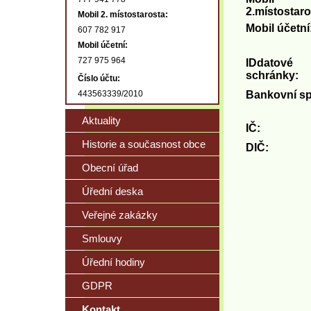
2.místostaro
Mobil 2. místostarosta:
Mobil účetní
607 782 917
Mobil účetní:
727 975 964
IDdatové
schránky:
Číslo účtu:
443563339/2010
Bankovní sp
Aktuality
IČ:
Historie a současnost obce
DIČ:
Obecní úřad
Úřední deska
Veřejné zakázky
Smlouvy
Úřední hodiny
GDPR
Kontakt