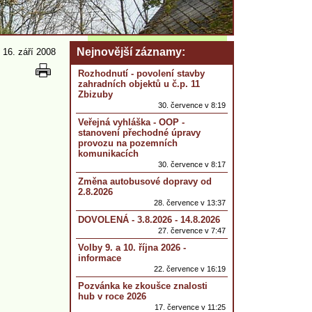
Nejnovější záznamy
 16. září 2008
Rozhodnutí - povolení stavby
zahradních objektů u č.p. 11
Zbizuby
30. července v 8:19
Veřejná vyhláška - OOP -
stanovení přechodné úpravy
provozu na pozemních
komunikacích
30. července v 8:17
Změna autobusové dopravy od
2.8.2026
28. července v 13:37
DOVOLENÁ - 3.8.2026 - 14.8.2026
27. července v 7:47
Volby 9. a 10. října 2026 -
informace
22. července v 16:19
Pozvánka ke zkoušce znalosti
hub v roce 2026
17. července v 11:25