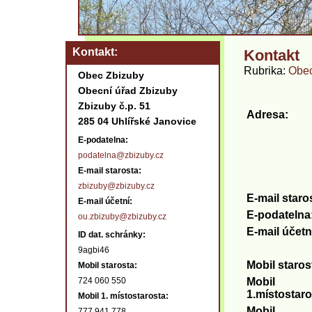
Kontakt
Kontakt
Rubrika
Obe
Obec Zbizuby
Obecní úřad Zbizuby
Zbizuby č.p. 51
Adresa:
285 04 Uhlířské Janovice
E-podatelna:
podatelna@zbizuby.cz
E-mail starosta:
zbizuby@zbizuby.cz
E-mail staro
E-mail účetní:
E-podatelna
ou.zbizuby@zbizuby.cz
E-mail účetn
ID dat. schránky:
9agbi46
Mobil staros
Mobil starosta:
724 060 550
Mobil
1.místostaro
Mobil 1. místostarosta:
Mobil
777 941 778