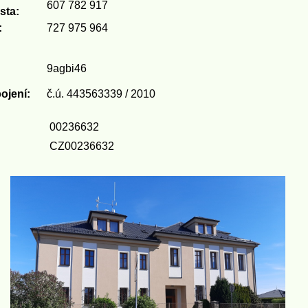
607 782 917
sta:
:
727 975 964
9agbi46
ojení:
č.ú. 443563339 / 2010
00236632
CZ00236632