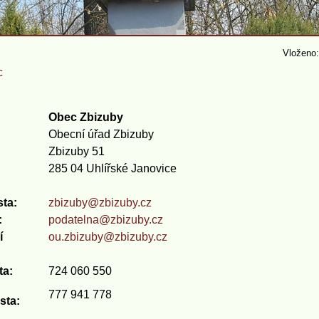
Vloženo:
c
Obec Zbizuby
Obecní úřad Zbizuby
Zbizuby 51
285 04 Uhlířské Janovice
sta:
zbizuby@zbizuby.cz
:
podatelna@zbizuby.cz
í
ou.zbizuby@zbizuby.cz
ta:
724 060 550
777 941 778
sta: