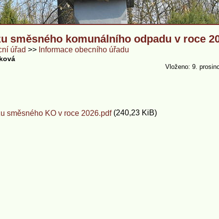
zu směsného komunálního odpadu v roce 2
ní úřad
Informace obecního úřadu
nková
Vloženo: 9. prosin
(240,23 KiB)
zu směsného KO v roce 2026.pdf