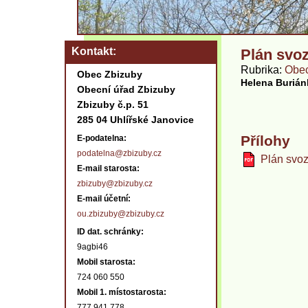
Kontakt
Plán svo
Rubrika
Obec
Obec Zbizuby
Helena Buriá
Obecní úřad Zbizuby
Zbizuby č.p. 51
285 04 Uhlířské Janovice
Přílohy
E-podatelna:
podatelna@zbizuby.cz
Plán svo
E-mail starosta:
zbizuby@zbizuby.cz
E-mail účetní:
ou.zbizuby@zbizuby.cz
ID dat. schránky:
9agbi46
Mobil starosta:
724 060 550
Mobil 1. místostarosta:
777 941 778