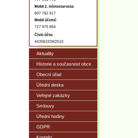
Mobil 2. místostarosta:
607 782 917
Mobil účetní:
727 975 964
Číslo účtu:
443563339/2010
Aktuality
Historie a současnost obce
Obecní úřad
Úřední deska
Veřejné zakázky
Smlouvy
Úřední hodiny
GDPR
Kontakt