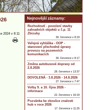
Nejnovější záznamy
026
Rozhodnutí - povolení stavby
zahradních objektů u č.p. 11
Zbizuby
ce 2024 v 8:11
30. července v 8:19
Veřejná vyhláška - OOP -
stanovení přechodné úpravy
provozu na pozemních
komunikacích
30. července v 8:17
Změna autobusové dopravy od
2.8.2026
28. července v 13:37
DOVOLENÁ - 3.8.2026 - 14.8.2026
27. července v 7:47
Volby 9. a 10. října 2026 -
informace
22. července v 16:19
Pozvánka ke zkoušce znalosti
hub v roce 2026
17. července v 11:25