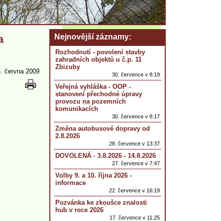
Nejnovější záznamy
a
Rozhodnutí - povolení stavby
zahradních objektů u č.p. 11
Zbizuby
. června 2009
30. července v 8:19
Veřejná vyhláška - OOP -
stanovení přechodné úpravy
provozu na pozemních
komunikacích
30. července v 8:17
Změna autobusové dopravy od
2.8.2026
28. července v 13:37
DOVOLENÁ - 3.8.2026 - 14.8.2026
27. července v 7:47
Volby 9. a 10. října 2026 -
informace
22. července v 16:19
Pozvánka ke zkoušce znalosti
hub v roce 2026
17. července v 11:25