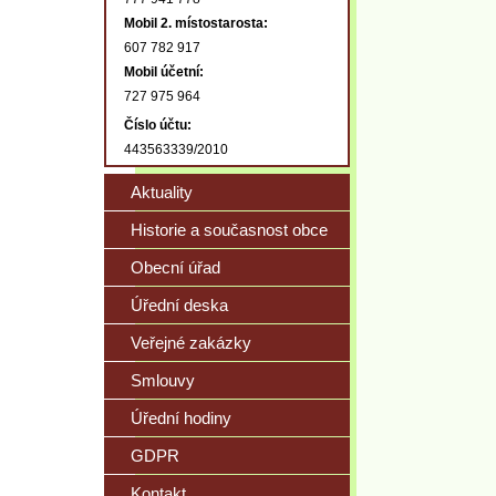
Mobil 2. místostarosta:
607 782 917
Mobil účetní:
727 975 964
Číslo účtu:
443563339/2010
Aktuality
Historie a současnost obce
Obecní úřad
Úřední deska
Veřejné zakázky
Smlouvy
Úřední hodiny
GDPR
Kontakt