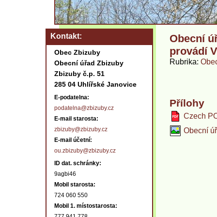
Kontakt
Obecní ú
provádí 
Obec Zbizuby
Rubrika
Obec
Obecní úřad Zbizuby
Zbizuby č.p. 51
285 04 Uhlířské Janovice
E-podatelna:
Přílohy
podatelna@zbizuby.cz
Czech PO
E-mail starosta:
zbizuby@zbizuby.cz
Obecní ú
E-mail účetní:
ou.zbizuby@zbizuby.cz
ID dat. schránky:
9agbi46
Mobil starosta:
724 060 550
Mobil 1. místostarosta:
777 941 778