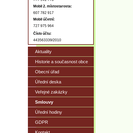
Mobil 2. místostarosta:
607 782 917
Mobil účetní:
727 975 964
Číslo účtu:
443563339/2010
Aktuality
Historie a současnost obce
Obecní úřad
Úřední deska
Veřejné zakázky
Smlouvy
Úřední hodiny
GDPR
Kontakt