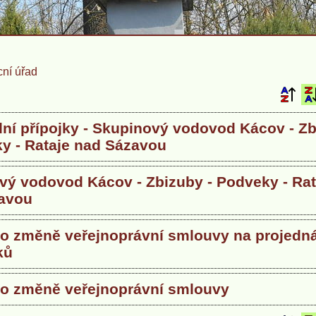
ní úřad
ní přípojky - Skupinový vodovod Kácov - Z
ky - Rataje nad Sázavou
vý vodovod Kácov - Zbizuby - Podveky - Rat
avou
o změně veřejnoprávní smlouvy na projedn
ků
o změně veřejnoprávní smlouvy