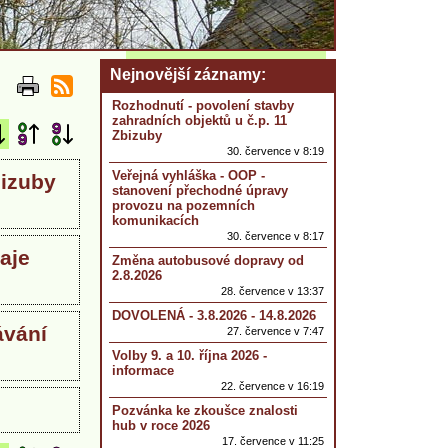
Nejnovější záznamy
Rozhodnutí - povolení stavby
zahradních objektů u č.p. 11
Zbizuby
30. července v 8:19
Veřejná vyhláška - OOP -
bizuby
stanovení přechodné úpravy
provozu na pozemních
komunikacích
30. července v 8:17
aje
Změna autobusové dopravy od
2.8.2026
28. července v 13:37
DOVOLENÁ - 3.8.2026 - 14.8.2026
ávání
27. července v 7:47
Volby 9. a 10. října 2026 -
informace
22. července v 16:19
Pozvánka ke zkoušce znalosti
hub v roce 2026
17. července v 11:25