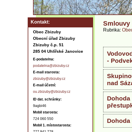
Kontakt
Smlouvy
Rubrika
Obec
Obec Zbizuby
Obecní úřad Zbizuby
Zbizuby č.p. 51
285 04 Uhlířské Janovice
Vodovod
E-podatelna:
- Podve
podatelna@zbizuby.cz
E-mail starosta:
Skupino
zbizuby@zbizuby.cz
nad Sáz
E-mail účetní:
ou.zbizuby@zbizuby.cz
Dohoda 
ID dat. schránky:
přestup
9agbi46
Mobil starosta:
724 060 550
Dohoda 
Mobil 1. místostarosta:
777 941 778