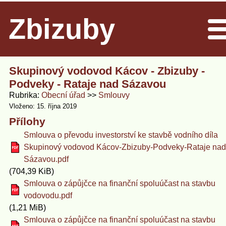
Zbizuby
Men
Skupinový vodovod Kácov - Zbizuby -
Podveky - Rataje nad Sázavou
Rubrika
Obecní úřad
Smlouvy
Vloženo: 15. října 2019
Přílohy
Smlouva o převodu investorství ke stavbě vodního díla
Skupinový vodovod Kácov-Zbizuby-Podveky-Rataje nad
Sázavou.pdf
(704,39 KiB)
Smlouva o zápůjčce na finanční spoluúčast na stavbu
vodovodu.pdf
(1,21 MiB)
Smlouva o zápůjčce na finanční spoluúčast na stavbu