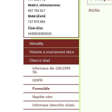
Mobil 2. místostarosta:
Archiv
607 782 917
Mobil účetní:
727 975 964
Číslo účtu:
443563339/2010
Aktuality
Historie a současnost obce
Obecní úřad
Informace dle 106/1999
Sb.
GDPR
Formuláře
Napište nám
Informace obecního úřadu