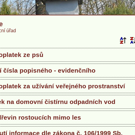
e
ní úřad
oplatek ze psů
í čísla popisného - evidenčního
oplatek za užívání veřejného prostranství
ek na domovní čistírnu odpadních vod
dřevin rostoucích mimo les
tí informace dle zákona č. 106/1999 Sb.