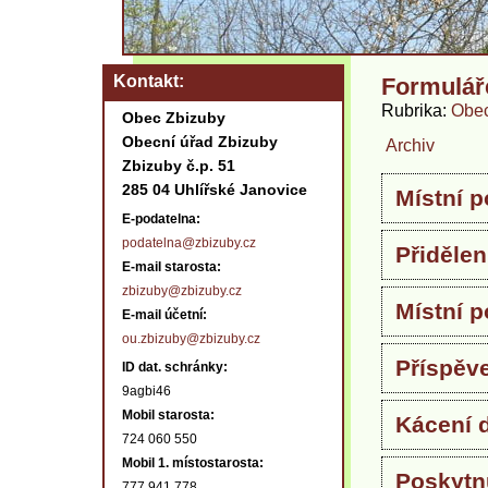
Kontakt
Formulář
Rubrika
Obec
Obec Zbizuby
Obecní úřad Zbizuby
Archiv
Zbizuby č.p. 51
285 04 Uhlířské Janovice
Místní p
E-podatelna:
podatelna@zbizuby.cz
Přidělen
E-mail starosta:
zbizuby@zbizuby.cz
Místní p
E-mail účetní:
ou.zbizuby@zbizuby.cz
Příspěv
ID dat. schránky:
9agbi46
Mobil starosta:
Kácení 
724 060 550
Mobil 1. místostarosta:
Poskytnu
777 941 778