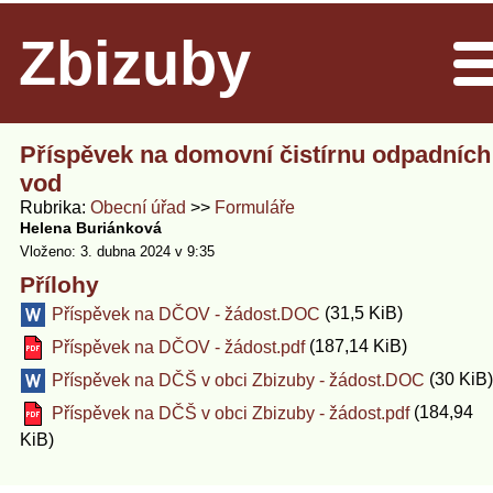
Zbizuby
Men
Příspěvek na domovní čistírnu odpadních
vod
Rubrika
Obecní úřad
Formuláře
Helena Buriánková
Vloženo: 3. dubna 2024 v 9:35
Přílohy
(31,5 KiB)
Příspěvek na DČOV - žádost.DOC
(187,14 KiB)
Příspěvek na DČOV - žádost.pdf
(30 KiB)
Příspěvek na DČŠ v obci Zbizuby - žádost.DOC
(184,94
Příspěvek na DČŠ v obci Zbizuby - žádost.pdf
KiB)