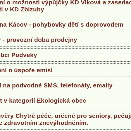
í o možnosti výpůjčky KD Vlková a zasedac
ti v KD Zbizuby
na Kácov - pohybovky dětí s doprovodem
 - provozní doba prodejny
obci Podveky
ní o úspoře emisí
í na podvodné SMS, telefonáty, emaily
át v kategorii Ekologická obec
věry Chytré péče, určené pro seniory, pečují
e zdravotním znevýhodněním.