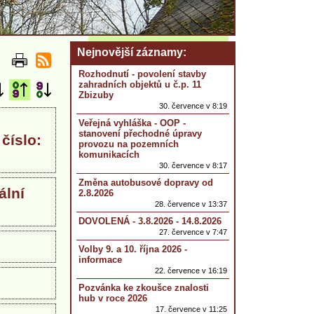
Nejnovější záznamy
Rozhodnutí - povolení stavby
zahradních objektů u č.p. 11
Zbizuby
30. července v 8:19
Veřejná vyhláška - OOP -
stanovení přechodné úpravy
číslo:
provozu na pozemních
komunikacích
30. července v 8:17
Změna autobusové dopravy od
ální
2.8.2026
28. července v 13:37
DOVOLENÁ - 3.8.2026 - 14.8.2026
27. července v 7:47
Volby 9. a 10. října 2026 -
informace
22. července v 16:19
Pozvánka ke zkoušce znalosti
hub v roce 2026
17. července v 11:25