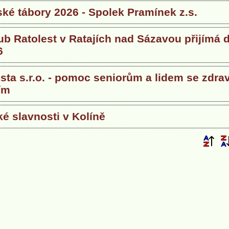
ké tábory 2026 - Spolek Pramínek z.s.
ub Ratolest v Ratajích nad Sázavou přijímá d
6
sta s.r.o. - pomoc seniorům a lidem se zdra
ím
ké slavnosti v Kolíně