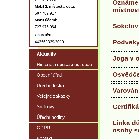
Oznámen
Mobil 2. místostarosta:
místnos
607 782 917
Mobil účetní:
Sokolov
727 975 964
Číslo účtu:
Podveky
443563339/2010
Aktuality
Joga v 
Historie a současnost obce
Osvědče
Obecní úřad
Úřední deska
Varován
Veřejné zakázky
Certifik
Smlouvy
Úřední hodiny
Linka dů
GDPR
osoby s
Kontakt