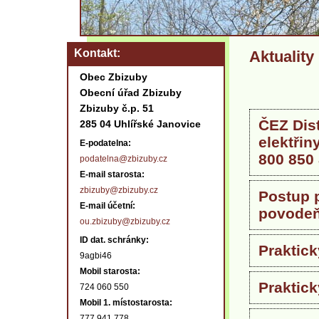
Kontakt
Aktuality
Obec Zbizuby
Obecní úřad Zbizuby
Zbizuby č.p. 51
ČEZ Dist
285 04 Uhlířské Janovice
elektřin
E-podatelna:
800 850
podatelna@zbizuby.cz
E-mail starosta:
zbizuby@zbizuby.cz
Postup p
E-mail účetní:
povodeň
ou.zbizuby@zbizuby.cz
ID dat. schránky:
Praktick
9agbi46
Mobil starosta:
Praktick
724 060 550
Mobil 1. místostarosta:
777 941 778