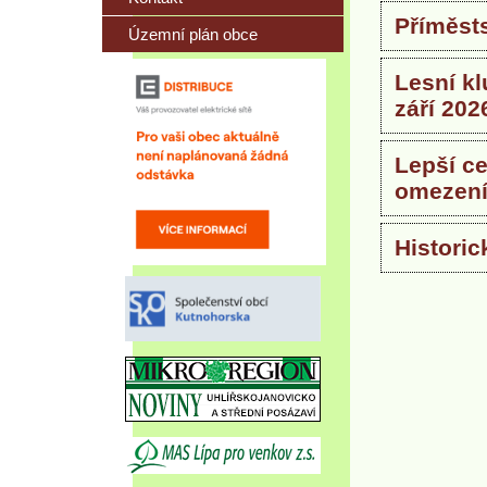
Příměsts
Územní plán obce
Lesní kl
září 202
Lepší ce
omezen
Historic