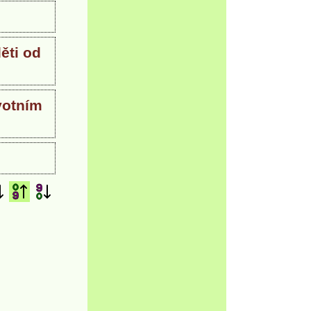
ěti od
votním