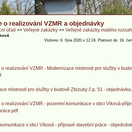
e o realizování VZMR a objednávky
ní úřad
Veřejné zakázky
Veřejné zakázky malého rozsa
nková
Vloženo: 6. října 2020 v 12:24
Platnost do: 16. če
 o realizování VZMR - Modernizace místnosti pro služby v bud
f
ce místností pro služby v budově Zbizuby č.p. 51 - objednávka
 o realizování VZMR - pozemní komunikace v obci Vlková-příp
práce.pdf
omunikace v obci Vlková - přípravé stavební práce - objednávk