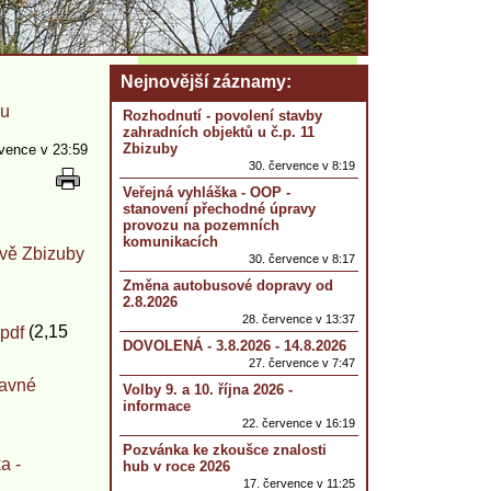
Nejnovější záznamy
hu
Rozhodnutí - povolení stavby
zahradních objektů u č.p. 11
Zbizuby
rvence v 23:59
30. července v 8:19
Veřejná vyhláška - OOP -
stanovení přechodné úpravy
provozu na pozemních
komunikacích
ově Zbizuby
30. července v 8:17
Změna autobusové dopravy od
2.8.2026
28. července v 13:37
(2,15
.pdf
DOVOLENÁ - 3.8.2026 - 14.8.2026
27. července v 7:47
ravné
Volby 9. a 10. října 2026 -
informace
22. července v 16:19
Pozvánka ke zkoušce znalosti
a -
hub v roce 2026
17. července v 11:25