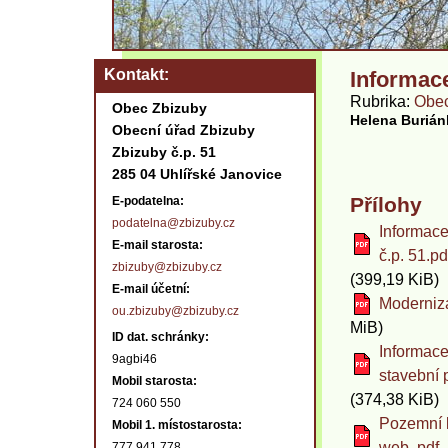
Kontakt
Informac
Rubrika
Obec
Obec Zbizuby
Helena Buriá
Obecní úřad Zbizuby
Zbizuby č.p. 51
285 04 Uhlířské Janovice
Přílohy
E-podatelna:
podatelna@zbizuby.cz
Informace
E-mail starosta:
č.p. 51.pd
zbizuby@zbizuby.cz
(399,19 KiB)
E-mail účetní:
Moderniza
ou.zbizuby@zbizuby.cz
MiB)
ID dat. schránky:
Informace
9agbi46
stavební 
Mobil starosta:
(374,38 KiB)
724 060 550
Pozemní k
Mobil 1. místostarosta:
web..pdf
777 941 778