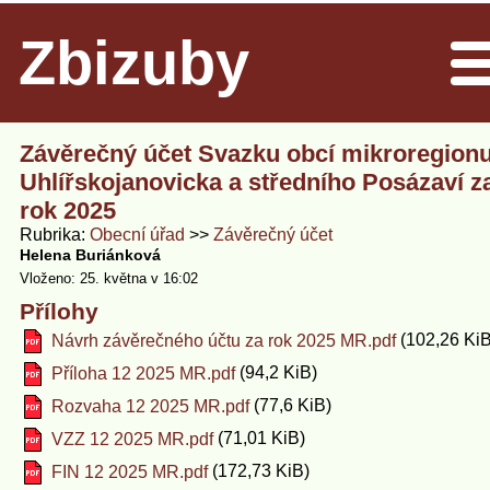
Zbizuby
Men
Závěrečný účet Svazku obcí mikroregion
Uhlířskojanovicka a středního Posázaví z
rok 2025
Rubrika
Obecní úřad
Závěrečný účet
Helena Buriánková
Vloženo: 25. května v 16:02
Přílohy
(102,26 KiB
Návrh závěrečného účtu za rok 2025 MR.pdf
(94,2 KiB)
Příloha 12 2025 MR.pdf
(77,6 KiB)
Rozvaha 12 2025 MR.pdf
(71,01 KiB)
VZZ 12 2025 MR.pdf
(172,73 KiB)
FIN 12 2025 MR.pdf